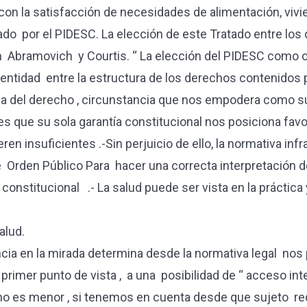
con la satisfacción de necesidades de alimentación, vivien
o por el PIDESC. La elección de este Tratado entre los q
 Abramovich y Courtis. “ La elección del PIDESC como obj
entidad entre la estructura de los derechos contenidos p
eza del derecho , circunstancia que nos empodera como s
s que su sola garantía constitucional nos posiciona favo
en insuficientes .-Sin perjuicio de ello, la normativa inf
rden Público Para hacer una correcta interpretación de 
a constitucional .- La salud puede ser vista en la prácti
alud.
cia en la mirada determina desde la normativa legal nos
rimer punto de vista , a una posibilidad de “ acceso int
egir no es menor , si tenemos en cuenta desde que sujeto 