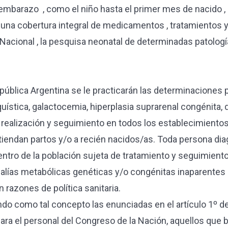
 embarazo , como el niño hasta el primer mes de nacido , 
de una cobertura integral de medicamentos , tratamientos
l Nacional , la pesquisa neonatal de determinadas patol
ública Argentina se le practicarán las determinaciones p
quística, galactocemia, hiperplasia suprarenal congénita, d
su realización y seguimiento en todos los establecimientos
atiendan partos y/o a recién nacidos/as. Toda persona diag
ntro de la población sujeta de tratamiento y seguimiento
lías metabólicas genéticas y/o congénitas inaparentes a
 razones de política sanitaria.
 como tal concepto las enunciadas en el artículo 1º de l
para el personal del Congreso de la Nación, aquellos que 