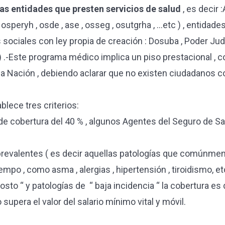
las entidades que presten servicios de salud
, es decir
, osperyh , osde , ase , osseg , osutgrha , …etc ) , entidad
sociales con ley propia de creación : Dosuba , Poder Judici
c…) .-Este programa médico implica un piso prestacional ,
 la Nación , debiendo aclarar que no existen ciudadanos 
lece tres criterios:
e cobertura del 40 % , algunos Agentes del Seguro de S
evalentes ( es decir aquellas patologías que comúnmente
empo , como asma , alergias , hipertensión , tiroidismo, et
sto “ y patologías de “ baja incidencia “ la cobertura es
upera el valor del salario mínimo vital y móvil.