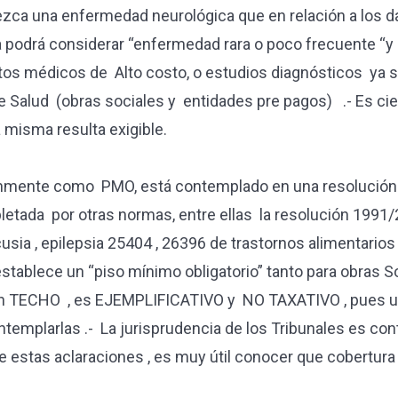
zca una enfermedad neurológica que en relación a los d
la podrá considerar “enfermedad rara o poco frecuente “y
ntos médicos de Alto costo, o estudios diagnósticos ya 
e Salud (obras sociales y entidades pre pagos) .- Es cie
a misma resulta exigible.
nmente como PMO, está contemplado en una resolución d
etada por otras normas, entre ellas la resolución 1991
 , epilepsia 25404 , 26396 de trastornos alimentarios ,
 establece un “piso mínimo obligatorio” tanto para obras
o un TECHO , es EJEMPLIFICATIVO y NO TAXATIVO , pues u
templarlas .- La jurisprudencia de los Tribunales es con
 de estas aclaraciones , es muy útil conocer que cobert